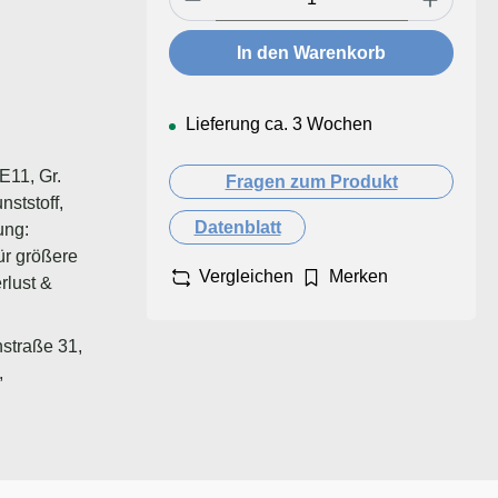
In den Warenkorb
Lieferung ca. 3 Wochen
E11, Gr.
Fragen zum Produkt
ststoff,
Datenblatt
ung:
für größere
Vergleichen
Merken
rlust &
straße 31,
,