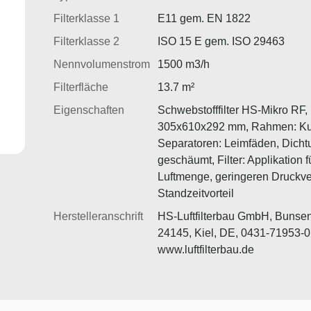
Filterklasse 1
E11 gem. EN 1822
Filterklasse 2
ISO 15 E gem. ISO 29463
Nennvolumenstrom
1500 m3/h
Filterfläche
13.7 m²
Eigenschaften
Schwebstofffilter HS-Mikro RF, 
305x610x292 mm, Rahmen: Kun
Separatoren: Leimfäden, Dicht
geschäumt, Filter: Applikation 
Luftmenge, geringeren Druckve
Standzeitvorteil
Herstelleranschrift
HS-Luftfilterbau GmbH, Bunsen
24145, Kiel, DE, 0431-71953-0
www.luftfilterbau.de