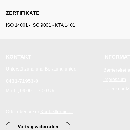
ZERTIFIKATE
ISO 14001
-
ISO 9001
-
KTA 1401
KONTAKT
INFORMA
Unterstützung und Beratung unter:
Barrierefreih
Impressum
0431-71953-0
Datenschutz
Mo-Fr, 09:00 - 17:00 Uhr
Oder über unser
Kontaktformular
.
Vertrag widerrufen