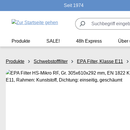
Seit 1974
m Hauptinhalt springen
Zur Suche springen
Zur Hauptnavigation springen
Produkte
SALE!
48h Express
Über 
Produkte
Schwebstofffilter
EPA Filter, Klasse E11
Bildergalerie überspringen