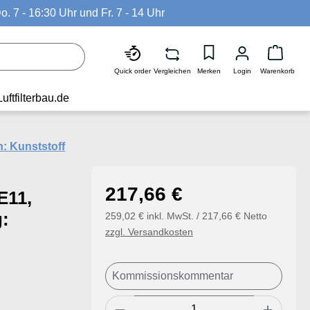
o. 7 - 16:30 Uhr und Fr. 7 - 14 Uhr
Waren
Quick order
Vergleichen
Merken
Login
Warenkorb
Luftfilterbau.de
n: Kunststoff
Regulärer Preis:
217,66 €
E11,
:
259,02 € inkl. MwSt. / 217,66 € Netto
zzgl. Versandkosten
Produkt Anzahl: Gib den ge