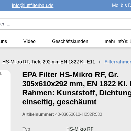
info@luftfilterbau.de
Mo. bis D
uns
Video
Geschäftskunden
mehr Info's: 
HS-Mikro RF, Tiefe 292 mm EN 1822 Kl. E11
Filterrahme
EPA Filter HS-Mikro RF, Gr.
305x610x292 mm, EN 1822 Kl. 
Rahmen: Kunststoff, Dichtung
einseitig, geschäumt
Artikelnummer:
40-03050610-H292R980
Typ
HS-Mikro RF