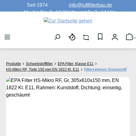
Seit 1974
info@luftfilterbau.de
Zum Hauptinhalt springen
Mo. bis Do. 7 - 16:30 Uhr und Fr. 7 - 14 Uhr
W
Produkte
Schwebstofffilter
EPA Filter, Klasse E11
HS-Mikro RF, Tiefe 150 mm EN 1822 Kl. E11
Filterrahmen: Kunststoff
Bildergalerie überspringen