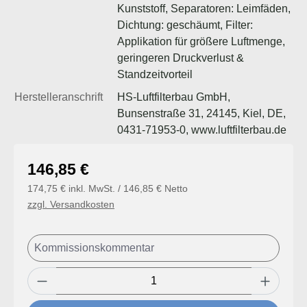
Kunststoff, Separatoren: Leimfäden,
Dichtung: geschäumt, Filter:
Applikation für größere Luftmenge,
geringeren Druckverlust &
Standzeitvorteil
Herstelleranschrift
HS-Luftfilterbau GmbH,
Bunsenstraße 31, 24145, Kiel, DE,
0431-71953-0, www.luftfilterbau.de
Regulärer Preis:
146,85 €
174,75 € inkl. MwSt. / 146,85 € Netto
zzgl. Versandkosten
Produkt Anzahl: Gib den gewünschten Wert