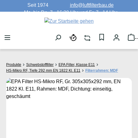
Seit 1974
info@luftfilterbau.de
Zum Hauptinhalt springen
Mo. bis Do. 7 - 16:30 Uhr und Fr. 7 - 14 Uhr
W
Produkte
Schwebstofffilter
EPA Filter, Klasse E11
HS-Mikro RF, Tiefe 292 mm EN 1822 Kl. E11
Filterrahmen: MDF
Bildergalerie überspringen