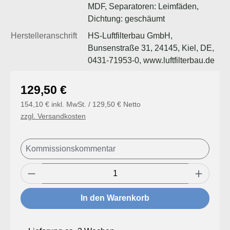
MDF, Separatoren: Leimfäden,
Dichtung: geschäumt
Herstelleranschrift
HS-Luftfilterbau GmbH,
Bunsenstraße 31, 24145, Kiel, DE,
0431-71953-0, www.luftfilterbau.de
Regulärer Preis:
129,50 €
154,10 € inkl. MwSt. / 129,50 € Netto
zzgl. Versandkosten
Produkt Anzahl: Gib den gewünschten Wert
In den Warenkorb