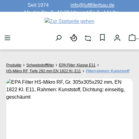
Seit 1974
info@luftfilterbau.de
Zum Hauptinhalt springen
Mo. bis Do. 7 - 16:30 Uhr und Fr. 7 - 14 Uhr
W
Produkte
Schwebstofffilter
EPA Filter, Klasse E11
HS-Mikro RF, Tiefe 292 mm EN 1822 Kl. E11
Filterrahmen: Kunststoff
Bildergalerie überspringen