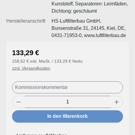
Kunststoff, Separatoren: Leimfäden,
Dichtung: geschäumt
Herstelleranschrift
HS-Luftfilterbau GmbH,
Bunsenstraße 31, 24145, Kiel, DE,
0431-71953-0, www.luftfilterbau.de
Regulärer Preis:
133,29 €
158,62 € inkl. MwSt. / 133,29 € Netto
zzgl. Versandkosten
Produkt Anzahl: Gib den gewünschten Wert
In den Warenkorb