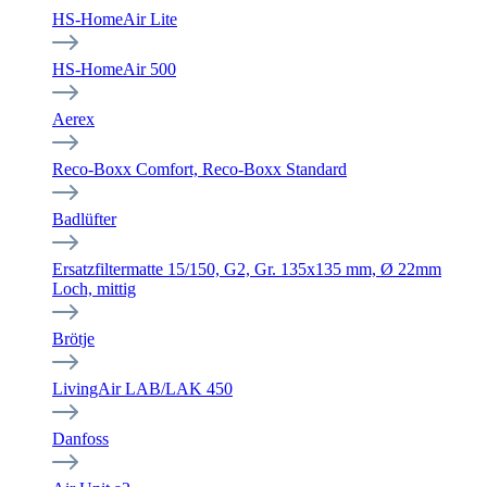
HS-HomeAir Lite
HS-HomeAir 500
Aerex
Reco-Boxx Comfort, Reco-Boxx Standard
Badlüfter
Ersatzfiltermatte 15/150, G2, Gr. 135x135 mm, Ø 22mm
Loch, mittig
Brötje
LivingAir LAB/LAK 450
Danfoss