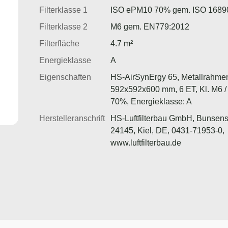
Filterklasse 1
ISO ePM10 70% gem. ISO 1689
Filterklasse 2
M6 gem. EN779:2012
Filterfläche
4.7 m²
Energieklasse
A
Eigenschaften
HS-AirSynErgy 65, Metallrahme
592x592x600 mm, 6 ET, Kl. M6 
70%, Energieklasse: A
Herstelleranschrift
HS-Luftfilterbau GmbH, Bunsens
24145, Kiel, DE, 0431-71953-0,
www.luftfilterbau.de