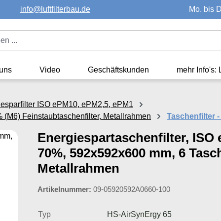
info@luftfilterbau.de
Mo. bis D
uns
Video
Geschäftskunden
mehr Info's: 
rgiesparfilter ISO ePM10, ePM2,5, ePM1
(M6) Feinstaubtaschenfilter, Metallrahmen
Taschenfilter
Energiespartaschenfilter, ISO
70%, 592x592x600 mm, 6 Tasc
Metallrahmen
Artikelnummer:
09-05920592A0660-100
Typ
HS-AirSynErgy 65