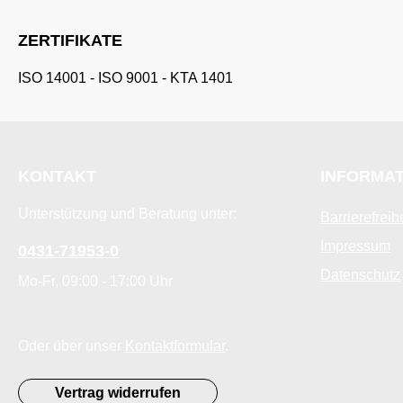
ZERTIFIKATE
ISO 14001
-
ISO 9001
-
KTA 1401
KONTAKT
INFORMA
Unterstützung und Beratung unter:
Barrierefreih
Impressum
0431-71953-0
Datenschutz
Mo-Fr, 09:00 - 17:00 Uhr
Oder über unser
Kontaktformular
.
Vertrag widerrufen