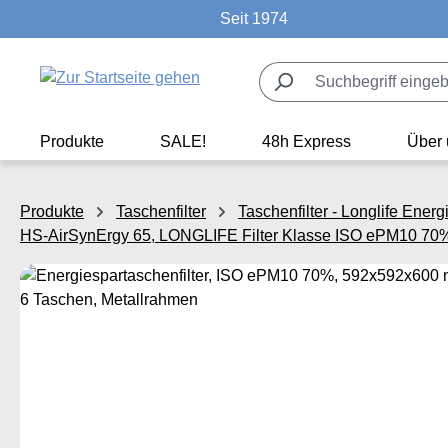
Seit 1974
m Hauptinhalt springen
Zur Suche springen
Zur Hauptnavigation springen
Produkte
SALE!
48h Express
Über 
Produkte
Taschenfilter
Taschenfilter - Longlife Ene
HS-AirSynErgy 65, LONGLIFE Filter Klasse ISO ePM10 70% 
Bildergalerie überspringen