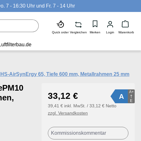
o. 7 - 16:30 Uhr und Fr. 7 - 14 Uhr
Waren
Quick order
Vergleichen
Merken
Login
Warenkorb
Luftfilterbau.de
 - HS-AirSynErgy 65, Tiefe 600 mm, Metallrahmen 25 mm
 ePM10
A+
Regulärer Preis:
33,12 €
A
hen,
E
39,41 € inkl. MwSt. / 33,12 € Netto
zzgl. Versandkosten