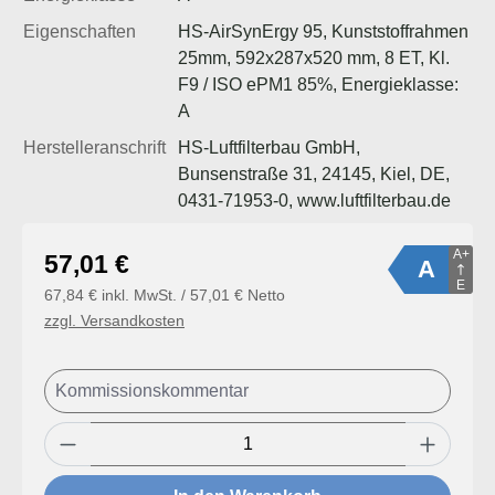
Eigenschaften
HS-AirSynErgy 95, Kunststoffrahmen
25mm, 592x287x520 mm, 8 ET, Kl.
F9 / ISO ePM1 85%, Energieklasse:
A
Herstelleranschrift
HS-Luftfilterbau GmbH,
Bunsenstraße 31, 24145, Kiel, DE,
0431-71953-0, www.luftfilterbau.de
A+
Regulärer Preis:
57,01 €
A
E
67,84 € inkl. MwSt. / 57,01 € Netto
zzgl. Versandkosten
Produkt Anzahl: Gib den gewünschten Wert