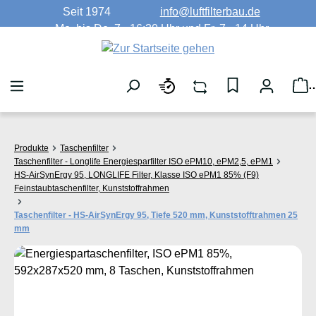
Seit 1974
info@luftfilterbau.de
Zum Hauptinhalt springen
Mo. bis Do. 7 - 16:30 Uhr und Fr. 7 - 14 Uhr
W
Produkte
Taschenfilter
Taschenfilter - Longlife Energiesparfilter ISO ePM10, ePM2,5, ePM1
HS-AirSynErgy 95, LONGLIFE Filter, Klasse ISO ePM1 85% (F9)
Feinstaubtaschenfilter, Kunststoffrahmen
Taschenfilter - HS-AirSynErgy 95, Tiefe 520 mm, Kunststofftrahmen 25
mm
Bildergalerie überspringen