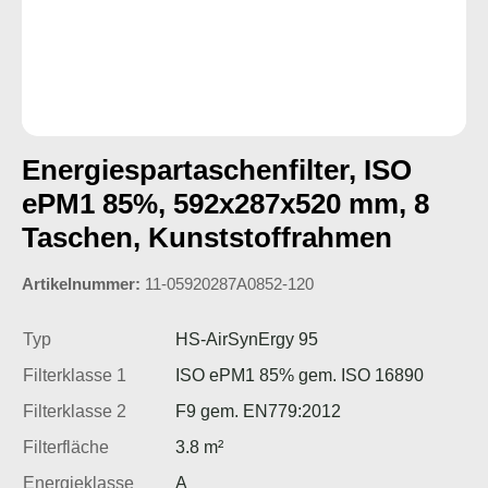
Energiespartaschenfilter, ISO
ePM1 85%, 592x287x520 mm, 8
Taschen, Kunststoffrahmen
Artikelnummer:
11-05920287A0852-120
Typ
HS-AirSynErgy 95
Filterklasse 1
ISO ePM1 85% gem. ISO 16890
Filterklasse 2
F9 gem. EN779:2012
Filterfläche
3.8 m²
Energieklasse
A