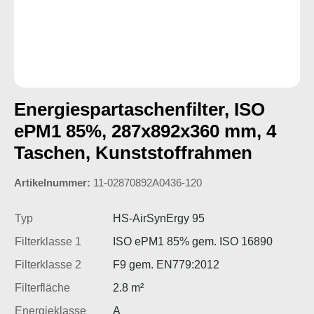
Energiespartaschenfilter, ISO
ePM1 85%, 287x892x360 mm, 4
Taschen, Kunststoffrahmen
Artikelnummer:
11-02870892A0436-120
Typ
HS-AirSynErgy 95
Filterklasse 1
ISO ePM1 85% gem. ISO 16890
Filterklasse 2
F9 gem. EN779:2012
Filterfläche
2.8 m²
Energieklasse
A