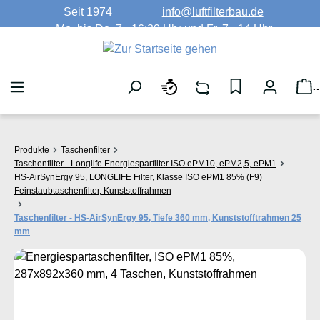
Seit 1974
info@luftfilterbau.de
Zum Hauptinhalt springen
Mo. bis Do. 7 - 16:30 Uhr und Fr. 7 - 14 Uhr
W
Produkte
Taschenfilter
Taschenfilter - Longlife Energiesparfilter ISO ePM10, ePM2,5, ePM1
HS-AirSynErgy 95, LONGLIFE Filter, Klasse ISO ePM1 85% (F9)
Feinstaubtaschenfilter, Kunststoffrahmen
Taschenfilter - HS-AirSynErgy 95, Tiefe 360 mm, Kunststofftrahmen 25
mm
Bildergalerie überspringen