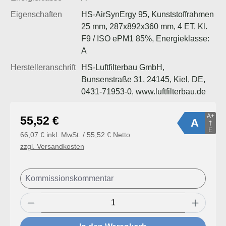
Eigenschaften
HS-AirSynErgy 95, Kunststoffrahmen
25 mm, 287x892x360 mm, 4 ET, Kl.
F9 / ISO ePM1 85%, Energieklasse:
A
Herstelleranschrift
HS-Luftfilterbau GmbH,
Bunsenstraße 31, 24145, Kiel, DE,
0431-71953-0, www.luftfilterbau.de
A+
Regulärer Preis:
55,52 €
A
E
66,07 € inkl. MwSt. / 55,52 € Netto
zzgl. Versandkosten
Produkt Anzahl: Gib den gewünschten Wert