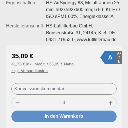
Eigenschaften
HS-AirSynergy 88, Metallrahmen 25
mm, 592x592x600 mm, 6 ET, Kl. F7 /
ISO ePM1 60%, Energieklasse: A
Herstelleranschrift
HS-Luftfilterbau GmbH,
Bunsenstraße 31, 24145, Kiel, DE,
0431-71953-0, www.luftfilterbau.de
A+
Regulärer Preis:
35,09 €
A
E
41,76 € inkl. MwSt. / 35,09 € Netto
zzgl. Versandkosten
Produkt Anzahl: Gib den gewünschten Wert
In den Warenkorb