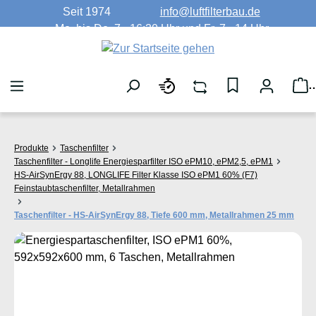
Seit 1974
info@luftfilterbau.de
Zum Hauptinhalt springen
Mo. bis Do. 7 - 16:30 Uhr und Fr. 7 - 14 Uhr
W
Produkte
Taschenfilter
Taschenfilter - Longlife Energiesparfilter ISO ePM10, ePM2,5, ePM1
HS-AirSynErgy 88, LONGLIFE Filter Klasse ISO ePM1 60% (F7)
Feinstaubtaschenfilter, Metallrahmen
Taschenfilter - HS-AirSynErgy 88, Tiefe 600 mm, Metallrahmen 25 mm
Bildergalerie überspringen