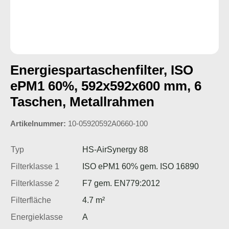
Energiespartaschenfilter, ISO
ePM1 60%, 592x592x600 mm, 6
Taschen, Metallrahmen
Artikelnummer:
10-05920592A0660-100
Typ
HS-AirSynergy 88
Filterklasse 1
ISO ePM1 60% gem. ISO 16890
Filterklasse 2
F7 gem. EN779:2012
Filterfläche
4.7 m²
Energieklasse
A