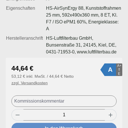
Eigenschaften
HS-AirSynErgy 88, Kunststoffrahmen
25 mm, 592x490x360 mm, 8 ET, Kl.
F7 / ISO ePM1 60%, Energieklasse:
A
Herstelleranschrift
HS-Luftfilterbau GmbH,
Bunsenstraße 31, 24145, Kiel, DE,
0431-71953-0, www.luftfilterbau.de
A+
Regulärer Preis:
44,64 €
A
E
53,12 € inkl. MwSt. / 44,64 € Netto
zzgl. Versandkosten
Produkt Anzahl: Gib den gewünschten Wert