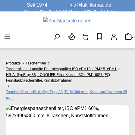
Seit 1974
info@luftfilterbau.de
Zum Hauptinhalt springen
Mo. bis Do. 7 - 16:30 Uhr und Fr. 7 - 14 Uhr
W
Produkte
Taschenfilter
Taschenfilter - Longlife Energiesparfilter ISO ePM10, ePM2,5, ePM1
HS-AirSynErgy 88, LONGLIFE Filter Klasse ISO ePM1 60% (F7)
Feinstaubtaschenfilter, Kunststoffrahmen
Taschenfilter - HS-AirSynErgy 88, Tiefe 360 mm, Kunststofftrahmen 25
mm
Bildergalerie überspringen