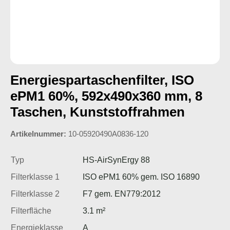
Energiespartaschenfilter, ISO
ePM1 60%, 592x490x360 mm, 8
Taschen, Kunststoffrahmen
Artikelnummer:
10-05920490A0836-120
Typ
HS-AirSynErgy 88
Filterklasse 1
ISO ePM1 60% gem. ISO 16890
Filterklasse 2
F7 gem. EN779:2012
Filterfläche
3.1 m²
Energieklasse
A