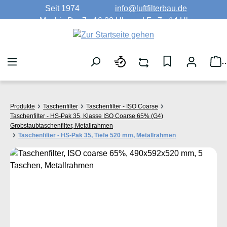
Seit 1974
info@luftfilterbau.de
Zum Hauptinhalt springen
Mo. bis Do. 7 - 16:30 Uhr und Fr. 7 - 14 Uhr
W
Produkte
Taschenfilter
Taschenfilter - ISO Coarse
Taschenfilter - HS-Pak 35, Klasse ISO Coarse 65% (G4)
Grobstaubtaschenfilter, Metallrahmen
Taschenfilter - HS-Pak 35, Tiefe 520 mm, Metallrahmen
Bildergalerie überspringen