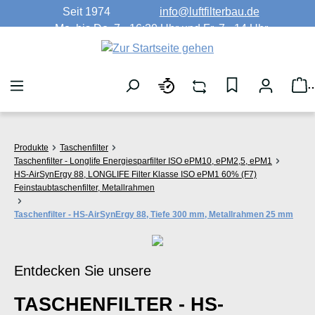
Seit 1974
info@luftfilterbau.de
Zum Hauptinhalt springen
Mo. bis Do. 7 - 16:30 Uhr und Fr. 7 - 14 Uhr
W
Produkte
Taschenfilter
Taschenfilter - Longlife Energiesparfilter ISO ePM10, ePM2,5, ePM1
HS-AirSynErgy 88, LONGLIFE Filter Klasse ISO ePM1 60% (F7)
Feinstaubtaschenfilter, Metallrahmen
Taschenfilter - HS-AirSynErgy 88, Tiefe 300 mm, Metallrahmen 25 mm
Entdecken Sie unsere
TASCHENFILTER - HS-