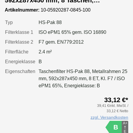
592x287x450 mm, 8 Taschen,
Metallrahmen
Artikelnummer:
10-05920287-0845-100
Typ
HS-Pak 88
Filterklasse 1
ISO ePM1 65% gem. ISO 16890
Filterklasse 2
F7 gem. EN779:2012
Filterfläche
2.4 m²
Energieklasse
B
Eigenschaften
Taschenfilter HS-Pak 88, Metallrahmen 25
mm, 592x287x450 mm, 8 ET, Kl. F7 / ISO
ePM1 65%, Energieklasse: B
33,12 €*
39,41 €inkl. MwSt. /
33,12 € Netto
zzgl. Versandkosten
A+
B
E