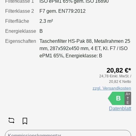
Filterklasse 1
ISO ePM1 65% gem. ISO 16890
Filterklasse 2
F7 gem. EN779:2012
Filterfläche
2.3 m²
Energieklasse
B
Eigenschaften
Taschenfilter HS-Pak 88, Metallrahmen 25
mm, 287x592x450 mm, 4 ET, Kl. F7 / ISO
ePM1 65%, Energieklasse: B
20,82 €*
24,78 €inkl. MwSt. /
20,82 € Netto
zzgl. Versandkosten
A+
B
E
Datenblatt