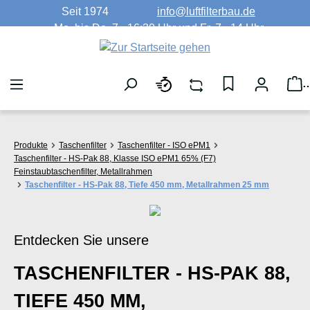
Seit 1974
info@luftfilterbau.de
Zum Hauptinhalt springen
Mo. bis Do. 7 - 16:30 Uhr und Fr. 7 - 14 Uhr
W
Produkte
Taschenfilter
Taschenfilter - ISO ePM1
Taschenfilter - HS-Pak 88, Klasse ISO ePM1 65% (F7)
Feinstaubtaschenfilter, Metallrahmen
Taschenfilter - HS-Pak 88, Tiefe 450 mm, Metallrahmen 25 mm
Entdecken Sie unsere
TASCHENFILTER - HS-PAK 88,
TIEFE 450 MM,