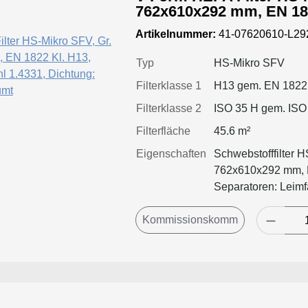
762x610x292 mm, EN 1822 Kl. H13, Rahmen:
Edelstahl 1.4331, Dichtung: einse
Artikelnummer:
41-07620610-L2
geschäumt
Typ
HS-Mikro SFV
Filterklasse 1
H13 gem. EN 1822
Filterklasse 2
ISO 35 H gem. ISO
Filterfläche
45.6 m²
Eigenschaften
Schwebstofffilter 
762x610x292 mm, R
Separatoren: Leimf
Filter: Applikation
geringeren Druckver