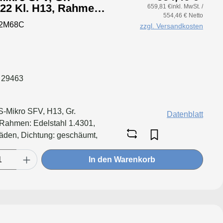
659,81 €inkl. MwSt. /
554,46 € Netto
itig,
92M68C
zzgl. Versandkosten
 29463
HS-Mikro SFV, H13, Gr.
Datenblatt
ahmen: Edelstahl 1.4301,
äden, Dichtung: geschäumt,
 für größere Luftmenge,
lust & Standzeitvorteil
In den Warenkorb