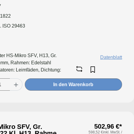
V
 1822
. ISO 29463
lter HS-Mikro SFV, H13, Gr.
Datenblatt
mm, Rahmen: Edelstahl
atoren: Leimfäden, Dichtung:
ter: Applikation für größere
ringeren Druckverlust &
In den Warenkorb
il
502,96 €*
ikro SFV, Gr.
598,52 €inkl. MwSt. /