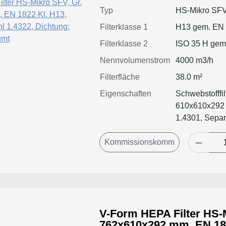
Typ
HS-Mikro SF
Filterklasse 1
H13 gem. EN
Filterklasse 2
ISO 35 H gem
Nennvolumenstrom
4000 m3/h
Filterfläche
38.0 m²
Eigenschaften
Schwebstofffi
610x610x292 
1.4301, Separ
geschäumt, Fil
Luftmenge, ge
Standzeitvorte
V-Form HEPA Filter HS-M
762x610x292 mm, EN 1822 Kl. H13, Rahmen: