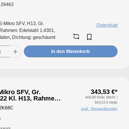
 29463
HS-Mikro SFV, H13, Gr.
Datenblatt
ahmen: Edelstahl 1.4301,
fäden, Dichtung: geschäumt
In den Warenkorb
343,53 €*
ikro SFV, Gr.
408,80 €inkl. MwSt. /
343,53 € Netto
itig,
92K68C
zzgl. Versandkosten
V