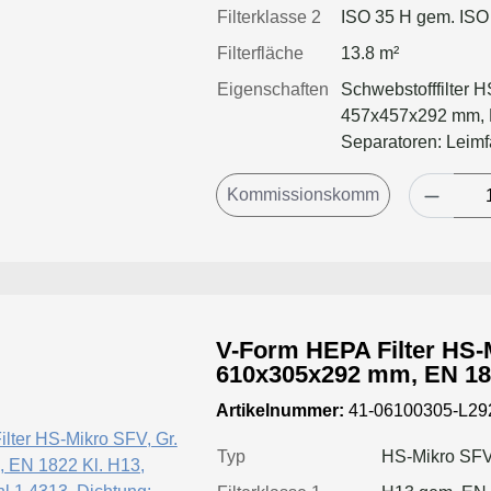
Filterklasse 2
ISO 35 H gem. ISO
Filterfläche
13.8 m²
Eigenschaften
Schwebstofffilter 
457x457x292 mm, R
Separatoren: Leim
V-Form HEPA Filter HS-M
610x305x292 mm, EN 1822 Kl. H13, Rahmen:
Edelstahl 1.4313, Dichtung: einse
Artikelnummer:
41-06100305-L2
geschäumt
Typ
HS-Mikro SF