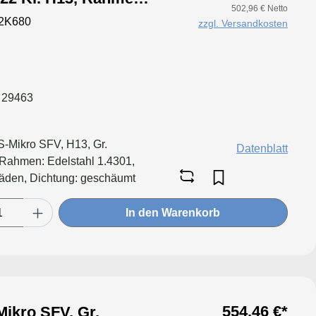
502,96 € Netto
itig,
2K680
zzgl. Versandkosten
 29463
HS-Mikro SFV, H13, Gr.
Datenblatt
ahmen: Edelstahl 1.4301,
fäden, Dichtung: geschäumt
In den Warenkorb
554,46 €*
ikro SFV, Gr.