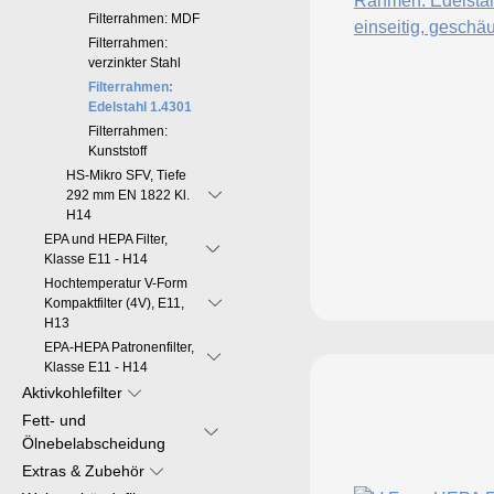
Filterrahmen: MDF
Filterrahmen:
verzinkter Stahl
Filterrahmen:
Edelstahl 1.4301
Filterrahmen:
Kunststoff
HS-Mikro SFV, Tiefe
292 mm EN 1822 Kl.
H14
EPA und HEPA Filter,
Klasse E11 - H14
Hochtemperatur V-Form
Kompaktfilter (4V), E11,
H13
EPA-HEPA Patronenfilter,
Klasse E11 - H14
Aktivkohlefilter
Fett- und
Ölnebelabscheidung
Extras & Zubehör