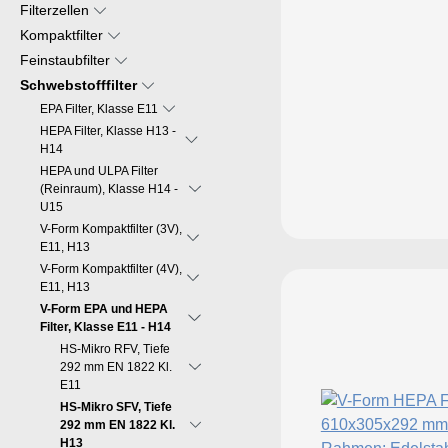
Filterzellen
Kompaktfilter
Feinstaubfilter
Schwebstofffilter
EPA Filter, Klasse E11
HEPA Filter, Klasse H13 -
H14
HEPA und ULPA Filter
(Reinraum), Klasse H14 -
U15
V-Form Kompaktfilter (3V),
E11, H13
V-Form Kompaktfilter (4V),
E11, H13
V-Form EPA und HEPA
Filter, Klasse E11 - H14
HS-Mikro RFV, Tiefe
292 mm EN 1822 Kl.
E11
HS-Mikro SFV, Tiefe
292 mm EN 1822 Kl.
H13