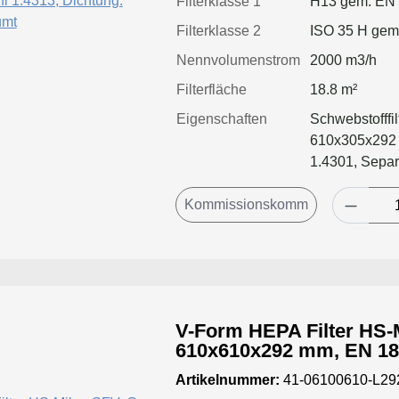
Filterklasse 1
H13 gem. EN
Filterklasse 2
ISO 35 H gem
Nennvolumenstrom
2000 m3/h
Filterfläche
18.8 m²
Eigenschaften
Schwebstofffi
610x305x292 
1.4301, Separ
Dichtung:gesch
größere Luftm
& Standzeitvor
V-Form HEPA Filter HS-M
610x610x292 mm, EN 1822 Kl. H13, Rahmen:
Edelstahl 1.4322, Dichtung: einse
Artikelnummer:
41-06100610-L2
geschäumt