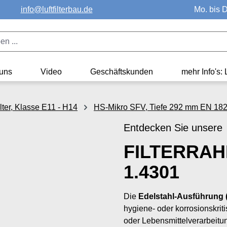
info@luftfilterbau.de
Mo. bis D
uns
Video
Geschäftskunden
mehr Info's: 
ter, Klasse E11 - H14
HS-Mikro SFV, Tiefe 292 mm EN 182
Entdecken Sie unsere
FILTERRAH
1.4301
Die
Edelstahl-Ausführung 
hygiene- oder korrosionskri
oder Lebensmittelverarbeitun