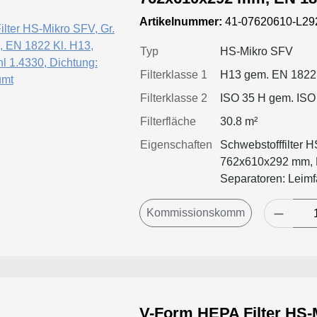
Edelstahl 1.4330, Dichtung: einse
Artikelnummer:
41-07620610-L29
geschäumt
Typ
HS-Mikro SFV
Filterklasse 1
H13 gem. EN 1822
Filterklasse 2
ISO 35 H gem. ISO
Filterfläche
30.8 m²
Eigenschaften
Schwebstofffilter 
762x610x292 mm, R
Separatoren: Leim
V-Form HEPA Filter HS-M