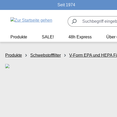
Seit 1974
m Hauptinhalt springen
Zur Suche springen
Zur Hauptnavigation springen
Produkte
SALE!
48h Express
Über 
Produkte
Schwebstofffilter
V-Form EPA und HEPA Fil