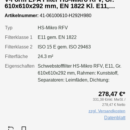
610x610x292 mm, EN 1822 Kl. E11,
Rahmen: Kunststoff, Dichtung:
Artikelnummer:
41-06100610-H292H980
einseitig, geschäumt
Typ
HS-Mikro RFV
Filterklasse 1
E11 gem. EN 1822
Filterklasse 2
ISO 15 E gem. ISO 29463
Filterfläche
24.3 m²
Eigenschaften
Schwebstofffilter HS-Mikro RFV, E11, Gr.
610x610x292 mm, Rahmen: Kunststoff,
Separatoren: Leimfäden, Dichtung:
geschäumt
278,47 €*
331,38 €inkl. MwSt. /
278,47 € Netto
zzgl. Versandkosten
Datenblatt