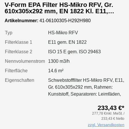
V-Form EPA Filter HS-Mikro RFV, Gr.
610x305x292 mm, EN 1822 Kl. E11,
Rahmen: Kunststoff, Dichtung:
Artikelnummer:
41-06100305-H292H980
einseitig, geschäumt
Typ
HS-Mikro RFV
Filterklasse 1
E11 gem. EN 1822
Filterklasse 2
ISO 15 E gem. ISO 29463
Nennvolumenstrom
1300 m3/h
Filterfläche
14.6 m²
Eigenschaften
Schwebstofffilter HS-Mikro RFV, E11,
Gr. 610x305x292 mm, Rahmen:
Kunststoff, Separatoren: Leimfäden,
Dichtung: geschäumt
233,43 €*
277,78 €inkl. MwSt. /
233,43 € Netto
zzgl. Versandkosten