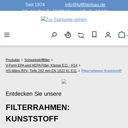
Seit 1974
info@luftfilterbau.de
Zum Hauptinhalt springen
Mo. bis Do. 7 - 16:30 Uhr und Fr. 7 - 14 Uhr
W
Produkte
Schwebstofffilter
V-Form EPA und HEPA Filter, Klasse E11 - H14
HS-Mikro RFV, Tiefe 292 mm EN 1822 Kl. E11
Filterrahmen: Kunststoff
Entdecken Sie unsere
FILTERRAHMEN:
KUNSTSTOFF