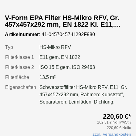
V-Form EPA Filter HS-Mikro RFV, Gr.
457x457x292 mm, EN 1822 Kl. E11,
Rahmen: Kunststoff, Dichtung:
Artikelnummer:
41-04570457-H292F980
einseitig, geschäumt
Typ
HS-Mikro RFV
Filterklasse 1
E11 gem. EN 1822
Filterklasse 2
ISO 15 E gem. ISO 29463
Filterfläche
13.5 m²
Eigenschaften
Schwebstofffilter HS-Mikro RFV, E11, Gr.
457x457x292 mm, Rahmen: Kunststoff,
Separatoren: Leimfäden, Dichtung:
geschäumt
220,60 €*
262,51 €inkl. MwSt. /
220,60 € Netto
zzgl. Versandkosten