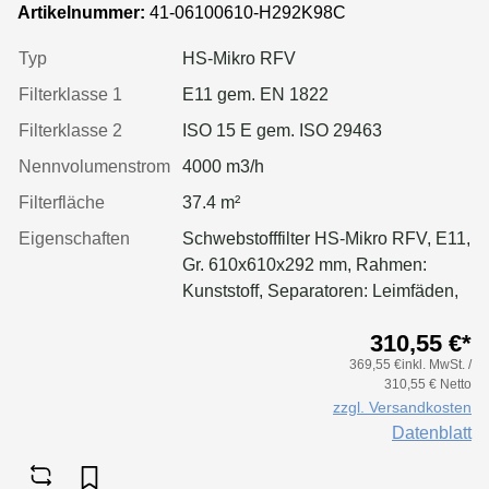
Rahmen: Kunststoff, Dichtung:
Artikelnummer:
41-06100610-H292K98C
einseitig, geschäumt
Typ
HS-Mikro RFV
Filterklasse 1
E11 gem. EN 1822
Filterklasse 2
ISO 15 E gem. ISO 29463
Nennvolumenstrom
4000 m3/h
Filterfläche
37.4 m²
Eigenschaften
Schwebstofffilter HS-Mikro RFV, E11,
Gr. 610x610x292 mm, Rahmen:
Kunststoff, Separatoren: Leimfäden,
Dichtung: geschäumt, Filter:
310,55 €*
Applikation für größere Luftmenge,
369,55 €inkl. MwSt. /
geringeren Druckverlust &
310,55 € Netto
Standzeitvorteil
zzgl. Versandkosten
Datenblatt