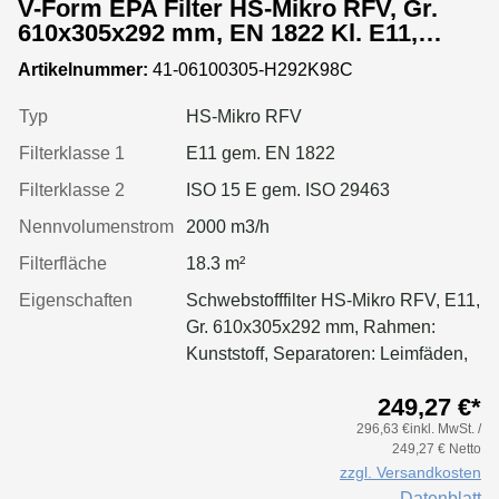
V-Form EPA Filter HS-Mikro RFV, Gr.
610x305x292 mm, EN 1822 Kl. E11,
Rahmen: Kunststoff, Dichtung:
Artikelnummer:
41-06100305-H292K98C
einseitig, geschäumt
Typ
HS-Mikro RFV
Filterklasse 1
E11 gem. EN 1822
Filterklasse 2
ISO 15 E gem. ISO 29463
Nennvolumenstrom
2000 m3/h
Filterfläche
18.3 m²
Eigenschaften
Schwebstofffilter HS-Mikro RFV, E11,
Gr. 610x305x292 mm, Rahmen:
Kunststoff, Separatoren: Leimfäden,
Dichtung: geschäumt, Filter:
249,27 €*
Applikation für größere Luftmenge,
296,63 €inkl. MwSt. /
geringeren Druckverlust &
249,27 € Netto
Standzeitvorteil
zzgl. Versandkosten
Datenblatt