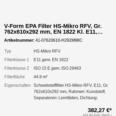
V-Form EPA Filter HS-Mikro RFV, Gr.
762x610x292 mm, EN 1822 Kl. E11,
Rahmen: Kunststoff, Dichtung:
Artikelnummer:
41-07620610-H292M98C
einseitig, geschäumt
Typ
HS-Mikro RFV
Filterklasse 1
E11 gem. EN 1822
Filterklasse 2
ISO 15 E gem. ISO 29463
Filterfläche
44.9 m²
Eigenschaften
Schwebstofffilter HS-Mikro RFV, E11, Gr.
762x610x292 mm, Rahmen: Kunststoff,
Separatoren: Leimfäden, Dichtung:
geschäumt, Filter: Applikation für größere
382,27 €*
Luftmenge, geringeren Druckverlust &
454,90 €inkl. MwSt. /