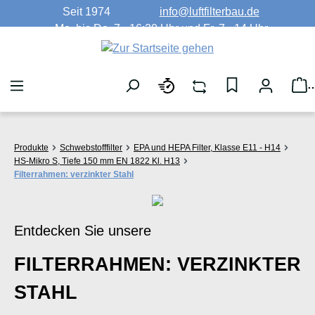
Seit 1974
info@luftfilterbau.de
Zum Hauptinhalt springen
Mo. bis Do. 7 - 16:30 Uhr und Fr. 7 - 14 Uhr
W
Produkte
Schwebstofffilter
EPA und HEPA Filter, Klasse E11 - H14
HS-Mikro S, Tiefe 150 mm EN 1822 Kl. H13
Filterrahmen: verzinkter Stahl
Entdecken Sie unsere
FILTERRAHMEN: VERZINKTER
STAHL