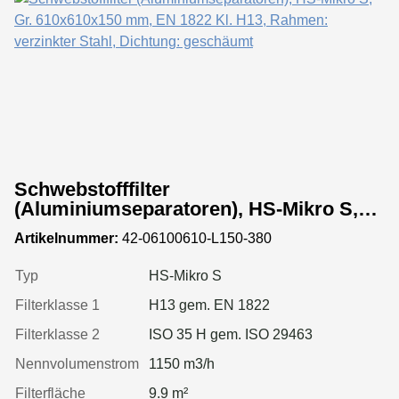
Schwebstofffilter
(Aluminiumseparatoren), HS-Mikro S,
Gr. 610x610x150 mm, EN 1822 Kl. H13,
Artikelnummer:
42-06100610-L150-380
Rahmen: verzinkter Stahl, Dichtung:
geschäumt
Typ
HS-Mikro S
Filterklasse 1
H13 gem. EN 1822
Filterklasse 2
ISO 35 H gem. ISO 29463
Nennvolumenstrom
1150 m3/h
Filterfläche
9.9 m²