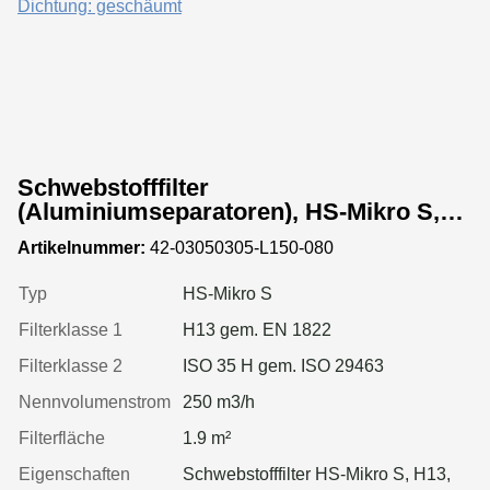
Schwebstofffilter
(Aluminiumseparatoren), HS-Mikro S,
Gr. 305x305x150 mm, EN 1822 Kl. H13,
Artikelnummer:
42-03050305-L150-080
Rahmen: MDF, Dichtung: geschäumt
Typ
HS-Mikro S
Filterklasse 1
H13 gem. EN 1822
Filterklasse 2
ISO 35 H gem. ISO 29463
Nennvolumenstrom
250 m3/h
Filterfläche
1.9 m²
Eigenschaften
Schwebstofffilter HS-Mikro S, H13,