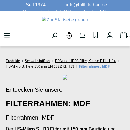
Seit 1974
info@luftfilterbau.de
Zum Hauptinhalt springen
Mo. bis Do. 7 - 16:30 Uhr und Fr. 7 - 14 Uhr
W
Produkte
Schwebstofffilter
EPA und HEPA Filter, Klasse E11 - H14
HS-Mikro S, Tiefe 150 mm EN 1822 Kl. H13
Filterrahmen: MDF
Entdecken Sie unsere
FILTERRAHMEN: MDF
Filterrahmen: MDF
Der
HS-Mikro S H13 Filter mit 150 mm Bautiefe
und