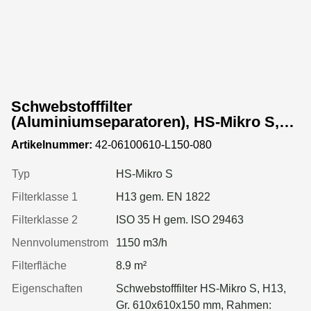
Schwebstofffilter
(Aluminiumseparatoren), HS-Mikro S,
Gr. 610x610x150 mm, EN 1822 Kl. H13,
Artikelnummer:
42-06100610-L150-080
Rahmen: MDF, Dichtung: geschäumt
Typ
HS-Mikro S
Filterklasse 1
H13 gem. EN 1822
Filterklasse 2
ISO 35 H gem. ISO 29463
Nennvolumenstrom
1150 m3/h
Filterfläche
8.9 m²
Eigenschaften
Schwebstofffilter HS-Mikro S, H13,
Gr. 610x610x150 mm, Rahmen: