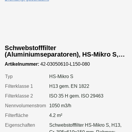
Schwebstofffilter
(Aluminiumseparatoren), HS-Mikro S,
Gr. 305x610x150 mm, EN 1822 Kl. H13,
Artikelnummer:
42-03050610-L150-080
Rahmen: MDF, Dichtung: geschäumt
Typ
HS-Mikro S
Filterklasse 1
H13 gem. EN 1822
Filterklasse 2
ISO 35 H gem. ISO 29463
Nennvolumenstrom
1050 m3/h
Filterfläche
4.2 m²
Eigenschaften
Schwebstofffilter HS-Mikro S, H13,