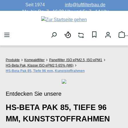
Seit 1974
info@luftfilterbau.de
Zum Hauptinhalt springen
Mo. bis Do. 7 - 16:30 Uhr und Fr. 7 - 14 Uhr
W
Produkte
Kompaktfilter
Panelfilter, ISO ePM2.5, ISO ePM1
HS-Beta Pak, Klasse ISO ePM2,5 65% (M6)
HS-Beta Pak 85, Tiefe 96 mm, Kunststoffrahmen
Entdecken Sie unsere
HS-BETA PAK 85, TIEFE 96
MM, KUNSTSTOFFRAHMEN