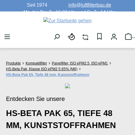
Seit 1974
info@luftfilterbau.de
Zum Hauptinhalt springen
Mo. bis Do. 7 - 16:30 Uhr und Fr. 7 - 14 Uhr
W
Produkte
Kompaktfilter
Panelfilter, ISO ePM2.5, ISO ePM1
HS-Beta Pak, Klasse ISO ePM2,5 65% (M6)
HS-Beta Pak 65, Tiefe 48 mm, Kunststoffrahmen
Entdecken Sie unsere
HS-BETA PAK 65, TIEFE 48
MM, KUNSTSTOFFRAHMEN