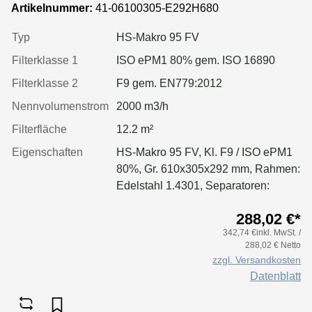
ePM1 80%, Rahmen: Edelstahl 1.4309,
Artikelnummer:
41-06100305-E292H680
Dichtung: einseitig, geschäumt
Typ
HS-Makro 95 FV
Filterklasse 1
ISO ePM1 80% gem. ISO 16890
Filterklasse 2
F9 gem. EN779:2012
Nennvolumenstrom
2000 m3/h
Filterfläche
12.2 m²
Eigenschaften
HS-Makro 95 FV, Kl. F9 / ISO ePM1
80%, Gr. 610x305x292 mm, Rahmen:
Edelstahl 1.4301, Separatoren:
Leimfäden, Dichtung: geschäumt
288,02 €*
342,74 €inkl. MwSt. /
288,02 € Netto
zzgl. Versandkosten
Datenblatt