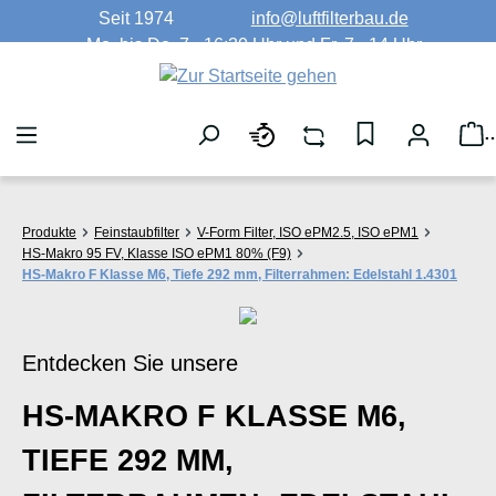
Seit 1974
info@luftfilterbau.de
Zum Hauptinhalt springen
Mo. bis Do. 7 - 16:30 Uhr und Fr. 7 - 14 Uhr
W
Produkte
Feinstaubfilter
V-Form Filter, ISO ePM2.5, ISO ePM1
HS-Makro 95 FV, Klasse ISO ePM1 80% (F9)
HS-Makro F Klasse M6, Tiefe 292 mm, Filterrahmen: Edelstahl 1.4301
Entdecken Sie unsere
HS-MAKRO F KLASSE M6,
TIEFE 292 MM,