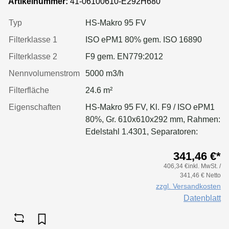
Artikelnummer:
41-06100610-E292H680
Dichtung: einseitig, geschäumt
Typ
HS-Makro 95 FV
Filterklasse 1
ISO ePM1 80% gem. ISO 16890
Filterklasse 2
F9 gem. EN779:2012
Nennvolumenstrom
5000 m3/h
Filterfläche
24.6 m²
Eigenschaften
HS-Makro 95 FV, Kl. F9 / ISO ePM1
80%, Gr. 610x610x292 mm, Rahmen:
Edelstahl 1.4301, Separatoren:
Leimfäden, Dichtung: geschäumt
341,46 €*
406,34 €inkl. MwSt. /
341,46 € Netto
zzgl. Versandkosten
Datenblatt