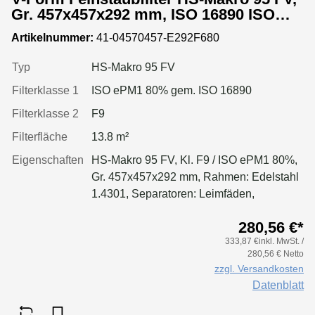
Gr. 457x457x292 mm, ISO 16890 ISO
ePM1 80%, Rahmen: Edelstahl 1.4303,
Artikelnummer:
41-04570457-E292F680
Dichtung: einseitig, geschäumt
Typ
HS-Makro 95 FV
Filterklasse 1
ISO ePM1 80% gem. ISO 16890
Filterklasse 2
F9
Filterfläche
13.8 m²
Eigenschaften
HS-Makro 95 FV, Kl. F9 / ISO ePM1 80%,
Gr. 457x457x292 mm, Rahmen: Edelstahl
1.4301, Separatoren: Leimfäden,
Dichtung: geschäumt
280,56 €*
333,87 €inkl. MwSt. /
280,56 € Netto
zzgl. Versandkosten
Datenblatt