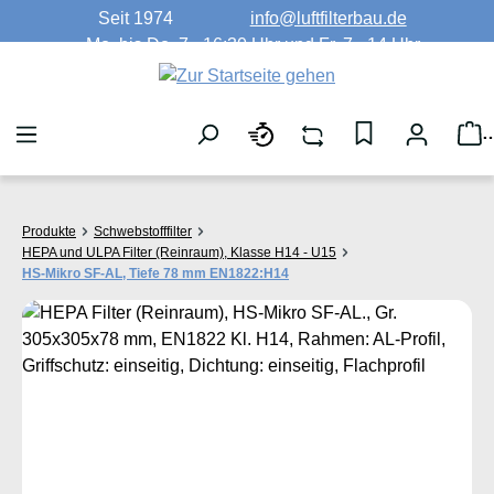
Seit 1974
info@luftfilterbau.de
Zum Hauptinhalt springen
Mo. bis Do. 7 - 16:30 Uhr und Fr. 7 - 14 Uhr
W
Produkte
Schwebstofffilter
HEPA und ULPA Filter (Reinraum), Klasse H14 - U15
HS-Mikro SF-AL, Tiefe 78 mm EN1822:H14
Bildergalerie überspringen