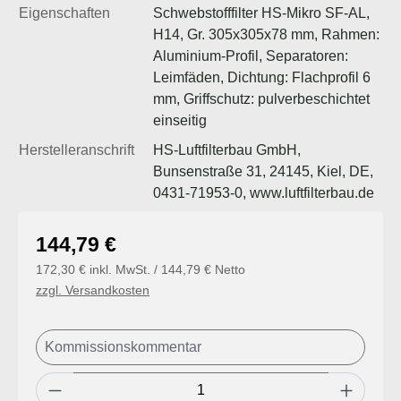
Eigenschaften
Schwebstofffilter HS-Mikro SF-AL,
H14, Gr. 305x305x78 mm, Rahmen:
Aluminium-Profil, Separatoren:
Leimfäden, Dichtung: Flachprofil 6
mm, Griffschutz: pulverbeschichtet
einseitig
Herstelleranschrift
HS-Luftfilterbau GmbH,
Bunsenstraße 31, 24145, Kiel, DE,
0431-71953-0, www.luftfilterbau.de
Regulärer Preis:
144,79 €
172,30 € inkl. MwSt. / 144,79 € Netto
zzgl. Versandkosten
Produkt Anzahl: Gib den gewünschten Wert