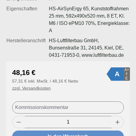
Eigenschaften
HS-AirSynErgy 65, Kunststoffrahmen
25 mm, 592x490x520 mm, 8 ET, Kl.
M6 / ISO ePM10 70%, Energieklasse:
A
Herstelleranschrift
HS-Luftfilterbau GmbH,
Bunsenstraße 31, 24145, Kiel, DE,
0431-71953-0, www.luftfilterbau.de
A+
Regulärer Preis:
48,16 €
A
E
57,31 € inkl. MwSt. / 48,16 € Netto
zzgl. Versandkosten
Produkt Anzahl: Gib den gewünschten Wert