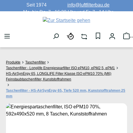
Seit 1974
info@luftfilterbau.de
Zum Hauptinhalt springen
Mo. bis Do. 7 - 16:30 Uhr und Fr. 7 - 14 Uhr
W
Produkte
Taschenfilter
Taschenfilter - Longlife Energiesparfilter ISO ePM10, ePM2,5, ePM1
HS-AirSynErgy 65, LONGLIFE Filter Klasse ISO ePM10 70% (M6)
Feinstaubtaschenfilter, Kunststoffrahmen
Taschenfilter - HS-AirSynErgy 65, Tiefe 520 mm, Kunststofftrahmen 25
mm
Bildergalerie überspringen