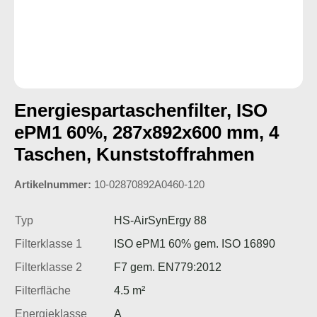
Energiespartaschenfilter, ISO
ePM1 60%, 287x892x600 mm, 4
Taschen, Kunststoffrahmen
Artikelnummer:
10-02870892A0460-120
Typ
HS-AirSynErgy 88
Filterklasse 1
ISO ePM1 60% gem. ISO 16890
Filterklasse 2
F7 gem. EN779:2012
Filterfläche
4.5 m²
Energieklasse
A