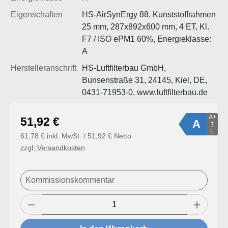
Eigenschaften
HS-AirSynErgy 88, Kunststoffrahmen
25 mm, 287x892x600 mm, 4 ET, Kl.
F7 / ISO ePM1 60%, Energieklasse:
A
Herstelleranschrift
HS-Luftfilterbau GmbH,
Bunsenstraße 31, 24145, Kiel, DE,
0431-71953-0, www.luftfilterbau.de
A+
Regulärer Preis:
51,92 €
A
E
61,78 € inkl. MwSt. / 51,92 € Netto
zzgl. Versandkosten
Produkt Anzahl: Gib den gewünschten Wert