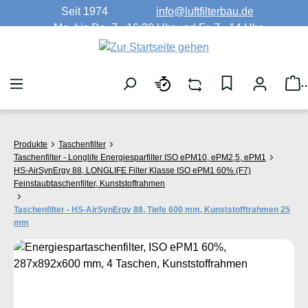
Seit 1974
info@luftfilterbau.de
Zum Hauptinhalt springen
Mo. bis Do. 7 - 16:30 Uhr und Fr. 7 - 14 Uhr
W
Produkte
Taschenfilter
Taschenfilter - Longlife Energiesparfilter ISO ePM10, ePM2,5, ePM1
HS-AirSynErgy 88, LONGLIFE Filter Klasse ISO ePM1 60% (F7)
Feinstaubtaschenfilter, Kunststoffrahmen
Taschenfilter - HS-AirSynErgy 88, Tiefe 600 mm, Kunststofftrahmen 25
mm
Bildergalerie überspringen